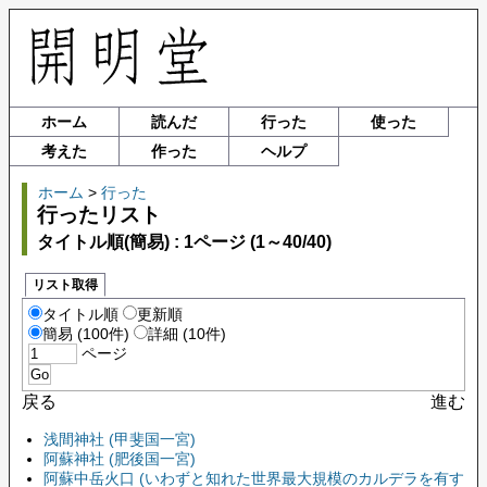
ホーム
読んだ
行った
使った
考えた
作った
ヘルプ
ホーム
>
行った
行ったリスト
タイトル順(簡易) : 1ページ (1～40/40)
リスト取得
タイトル順
更新順
簡易 (100件)
詳細 (10件)
ページ
戻る
進む
浅間神社 (甲斐国一宮)
阿蘇神社 (肥後国一宮)
阿蘇中岳火口 (いわずと知れた世界最大規模のカルデラを有す