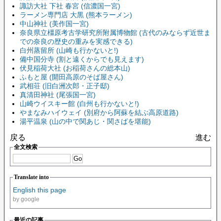
諏訪大社 下社 春宮 (信濃国一宮)
ラーメン専門店 大黒 (熊本ラーメン)
中山神社 (美作国一宮)
奈良県立橿原考古学研究所附属博物館 (古代のみならず近世ま
での奈良の歴史の重みを実感できる)
白州蒸留所 (山崎も行かないと!)
備中国分寺 (割と遠くからでも見えます)
伏見稲荷大社 (お稲荷さんの総本山)
ふもと屋 (開田高原のそば屋さん)
武相荘 (旧白洲次郎・正子邸)
真清田神社 (尾張国一宮)
山崎ウイスキー館 (白州も行かないと!)
やまなみハイウェイ (別府から阿蘇を結ぶ高原道路)
湯平温泉 (山の中で関あじ・関さばを堪能)
戻る
進む
全文検索
Translate into
English this page
by google
最近の記事