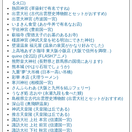
る火口)
熱田神宮 (草薙剣で有名ですね)
出雲大社 (古代出雲歴史博物館とセットがおすすめ)
出雲大神宮 (丹波国一宮)
いまきん食堂 (あか牛丼で有名なお店)
宇佐神宮 (豊前国一宮)
叡福寺 (聖徳太子のお墓のあるお寺)
橿原神宮 (神武天皇を祀る明治にできた神社)
壁湯温泉 福元屋 (温泉の泉質がかなり好みでした)
上高地あずさ珈琲 東大阪小阪店 (大阪で信州を満喫...)
quino (全2話) (FLASHアニメ)
熊野皇大神社 (長野県と群馬県の国境にあります)
熊本城 (やはり石垣でしょうか)
九重“夢”大吊橋 (日本一高い吊橋)
彩華 本店 (天理ラーメン)
寒川神社 (相模国一宮)
さんふらわあ (大阪と九州を結ぶフェリー)
うなぎ処 志おや (永瀬九段も食べた鰻)
島根県立古代出雲歴史博物館 (出雲大社とセットがおすすめ)
深山荘 (奥飛騨温泉)
神武天皇陵 (天皇陵は丘である)
推古天皇陵 (天皇陵は丘である)
諏訪大社 上社 本宮 (信濃国一宮)
諏訪大社 上社 前宮 (信濃国一宮)
諏訪大社 下社 秋宮 (信濃国一宮)