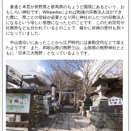
参道と本営が長野県と群馬県のちょうど国境にあるという、お
もしろい神社です。Wikipediaによれば戦後の宗教法人法ができ
た際に、県ごとの登録が必要となり同じ神社がふたつの宗教法人
になるという珍しい形態になったとのことです。このため宮司や
社務所なども分かれているとのことで、確かに祈祷の受付も別々
になっていました。
中山道沿いにあったことから江戸時代には参勤交代などで栄え
たようです。また、和歌山県の熊野三山、山形県の熊野神社とと
もに「日本三大熊野」となっているようです。