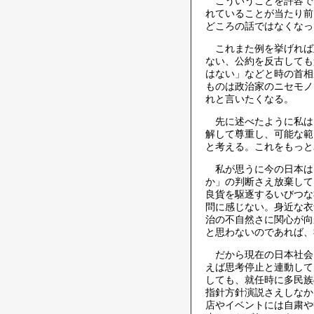
こういうことを許容で
れていることが当たり前
どころの話ではなくなっ
これまた例を挙げれば
ない、公約を反古しても
はない」などと時の首相
ものは政治家のニセモノ
れと言いたくなる。
先に述べたように私は
解して尊重し、可能な範
と考える。これをもっと
私が思うに今の日本は
か」の判断さえ放棄して
良貨を駆逐するいびつな
問に感じない。身近な衣
治の不自然さに関心が向
と思わないのであれば、
だから現在の日本社会
えば思考停止と連動して
しても、就任時に多民族
指針方針演説さえしなか
店やイベントには自粛や