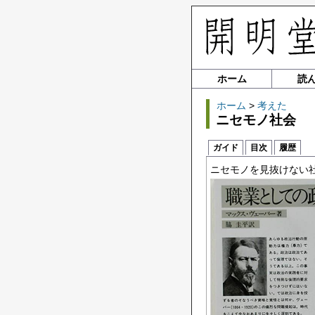
ホーム
読
ホーム
>
考えた
ニセモノ社会
ガイド
目次
履歴
ニセモノを見抜けない