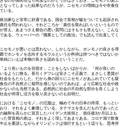
きるのが国民性なり民度なのかどうかはさておき、ニセモノのあふ
となってしまった結果なのだろうが、ニセモノの増殖は今や衣食住
ている。
政治家など非常に好適である。国会で首相が嘘をついても起訴され
責任を問われない、それどころか「責任を取ればいいというもので
が答え、あまつさえ都合の悪い質問にはそもそも答えない。こんな
である。ウェーバーの『職業としての政治』でも読んで出直してく
ニセモノが悪いとは思わない。しかしながら、ホンモノの良さを理
囲でホンモノを志向するモラルというか矜持は持つべきではないか
単純にいえば本物の良さを認めるということだ。
「より良いものを目指す」ことをしないばかりか、「何が良いの
いるように映る。長引くデフレは安さこそ正義で、まさしく悪貨が
社会をもたらした。だから身の回りにニセモノがあふれていても疑
食住の不自然さに疑問を感じないのであれば、より広範な社会や政
かないのも当然である。必然的に社会の不自然な部分を良くしよう
社会が停滞し活力を取り戻さないのも自明だ。
における「ニセモノ」の氾濫は、極めて今の日本の停滞、もっとい
おり、それをよく象徴している。タテマエを含んだものであったと
の融和を高らかに宣言したバイデン大統領と、就任後3か月以上も
った菅首相の差は、それをよく現してあまりある。コロナ渦で飲食
中止を要請しながらオリンピックは強行するという辺りも、思考停