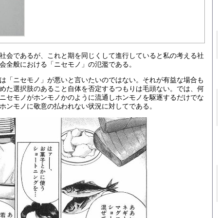
社会であるが、これと期を同じくして進行していると私の考える社
会全般における「ニセモノ」の氾濫である。
は「ニセモノ」が悪いと言いたいのではない。それが有益な場合も
めた選択肢のあること自体を否定するつもりは毛頭ない。では、何
ニセモノがホンモノかのように流通しホンモノを駆逐するだけでな
ホンモノに敬意の払われない状況に対してである。