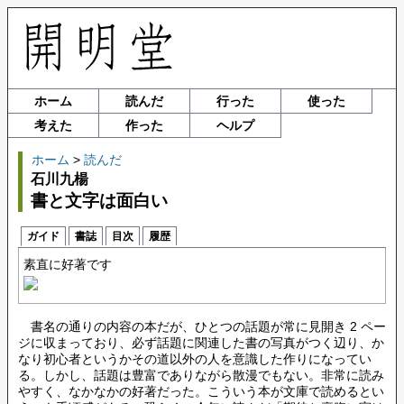
ホーム
読んだ
行った
使った
考えた
作った
ヘルプ
ホーム
>
読んだ
石川九楊
書と文字は面白い
ガイド
書誌
目次
履歴
素直に好著です
書名の通りの内容の本だが、ひとつの話題が常に見開き 2 ペー
ジに収まっており、必ず話題に関連した書の写真がつく辺り、か
なり初心者というかその道以外の人を意識した作りになってい
る。しかし、話題は豊富でありながら散漫でもない。非常に読み
やすく、なかなかの好著だった。こういう本が文庫で読めるとい