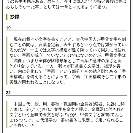
うのも手頃感がある。恐らく、今年に読んだ「期待と裏腹に実は
おもしろかった本」としては一番といえるように思う。
抄録
19
現在の我々が文字を書くことと、古代中国人が甲骨文字を刻
むことの間は、言葉を定着、表出するという点では繋がってい
るのだが、一面では文字の構造が遠く隔っていて同列には語れ
ない。字画が成立していないわけではないのだが、甲骨文字は
「図像」つまり
全体
が比喩形象として言葉の意味の深さと衡
(つ)り合っている。一方、我々が日常書く文字は、祖形を喪
い、内に分化して「字画」という
部分
とその結合則である「字
画構成」を備えることによって、字画、字画構成そして字形の
美醜が問われることになった。
22
中国古代、殷、周、春秋・戦国期の金属器(祭器、礼器)に鋳
こまれ、刻(こく)された文字を金文と呼ぶ。金属器に付された
文字という意味で金文と呼ぶのだが、甲骨文字と篆書(てんし
ょ)をつなぐ、古代漢字の一群の書体に限定して用いられるこ
とも多い。-/-