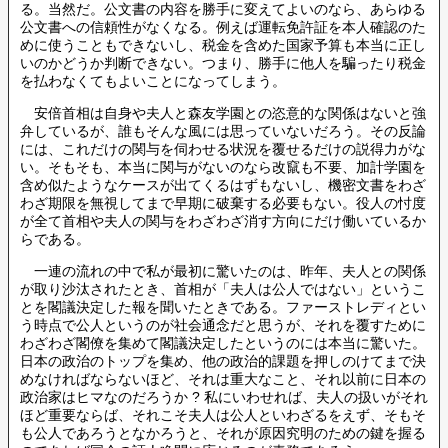
る。当然だ。公文書の内容を勝手に変えてよいのなら、あらゆる
公文書への信頼性がなくなる。例えば運転免許証を本人確認のた
めに使うこともできないし、税金を含めた国家予算も本当に正し
いのかどうか判断できない。つまり、勝手に他人を騙ったり税金
を払わなくてもよいことになってしまう。
安倍首相は自身や夫人と森友学園との恣意的な関係はないと強
弁しているが、誰もそんな風には思っていないだろう。その反論
には、これだけの関与を伺わせる状況を覆せるだけの説得力がな
い。そもそも、本当に関与がないのなら改竄も不要、加計学園を
含め似たようなケースが出てくるはずもないし、機密文書をわざ
わざ期限を無視してまで早期に破棄する必要もない。役人の忖度
が全て首相や夫人の関与をわざわざ消す方向にだけ働いているか
らである。
一連の流れの中で私が最初に驚いたのは、昨年、夫人との関係
が取り沙汰されたとき、首相が「夫人は公人ではない」というこ
とを閣議決定した報を聞いたときである。ファーストレディとい
う時点で公人というのが社会通念だと思うが、それを覆すために
わざわざ閣僚を集めて閣議決定したというのには本当に驚いた。
日本の政治のトップを集め、他の政治的課題を押しのけてまで決
めなければならないほど、それは重大なこと、それ以前に日本の
政治家はヒマなのだろうか ? 私にいわせれば、夫人の扱いがそれ
ほど重要ならば、それこそ夫人は公人といわざるをえず、そもそ
も公人であろうとなかろうと、それが原因究明のための鍵を握る