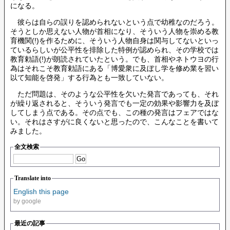
になる。
彼らは自らの誤りを認められないという点で幼稚なのだろう。
そうとしか思えない人物が首相になり、そういう人物を崇める教
育機関(!)を作るために、そういう人物自身は関与してないといっ
ているらしいが公平性を排除した特例が認められ、その学校では
教育勅語(!)が朗読されていたという。でも、首相やネトウヨの行
為はそれこそ教育勅語にある「博愛衆に及ぼし学を修め業を習い
以て知能を啓発」する行為とも一致していない。
ただ問題は、そのような公平性を欠いた発言であっても、それ
が繰り返されると、そういう発言でも一定の効果や影響力を及ぼ
してしまう点である。その点でも、この種の発言はフェアではな
い。それはさすがに良くないと思ったので、こんなことを書いて
みました。
全文検索
Translate into
English this page
by google
最近の記事