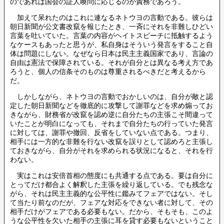
のであれば国会の証人喚問に応じるのが責務であろう。
加えて呆れたのはこれに連なるネトウヨの言動である。彼らは
朝日新聞が公文書改竄を報じたとき、一斉にそれを非難しひどい
言葉を吐いていた。言葉の内容がヘイトスピーチに抵触するよう
なケースもあったと思うが、私自身はそういう発言をすること自
体は問題にしない。なぜなら日本は民主主義国家であり、言論の
自由は憲法で保障されている。それが自分とは異なる考え方であ
ろうと、個人の信条そのものは尊重されるべきだと考えるから
だ。
しかしながら、ネトウヨの言動でおかしいのは、自分が敵と認
定した朝日新聞などを徹底的に攻撃して謝罪などを求め煽ってお
きながら、財務省が改竄を認め逆に自分たちの主張こそ間違って
いたことが明白になっても、それまで自分たちの行っていた発言
に対しては、謝罪や撤回、反省をしていない点である。つまり、
相手には一方的な非難を行ない改竄を誤りとして認めろと主張し
ておきながら、自分がそれを求められる状況になると、それを行
わない。
実はこれは安倍首相の態度にも共通する点である。要は自分に
とってだけ都合よく解釈した主張を繰り返している。でも残念な
がら、それは民主主義的な公平性に鑑みてフェアではない。そし
て当たり前なのだが、フェアな対応をできない者に対して、その
相手だけがフェアである必要もない。だから、そもそも、このよ
うな公平性を欠いた相手の主張に耳を貸す必要もないということ