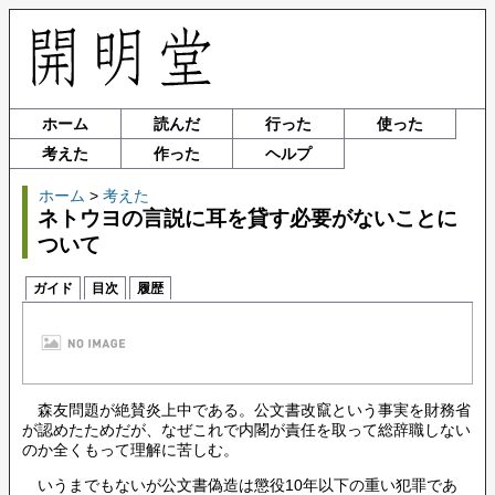
ホーム
読んだ
行った
使った
考えた
作った
ヘルプ
ホーム
>
考えた
ネトウヨの言説に耳を貸す必要がないことに
ついて
ガイド
目次
履歴
森友問題が絶賛炎上中である。公文書改竄という事実を財務省
が認めたためだが、なぜこれで内閣が責任を取って総辞職しない
のか全くもって理解に苦しむ。
いうまでもないが公文書偽造は懲役10年以下の重い犯罪であ