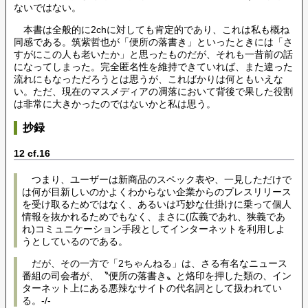
ないではない。
本書は全般的に2chに対しても肯定的であり、これは私も概ね
同感である。筑紫哲也が「便所の落書き」といったときには「さ
すがにこの人も老いたか」と思ったものだが、それも一昔前の話
になってしまった。完全匿名性を維持できていれば、また違った
流れにもなっただろうとは思うが、こればかりは何ともいえな
い。ただ、現在のマスメディアの凋落において背後で果した役割
は非常に大きかったのではないかと私は思う。
抄録
12 cf.16
つまり、ユーザーは新商品のスペック表や、一見しただけで
は何が目新しいのかよくわからない企業からのプレスリリース
を受け取るためではなく、あるいは巧妙な仕掛けに乗って個人
情報を抜かれるためでもなく、まさに(広義であれ、狭義であ
れ)コミュニケーション手段としてインターネットを利用しよ
うとしているのである。
だが、その一方で「2ちゃんねる」は、さる有名なニュース
番組の司会者が、〝便所の落書き〟と烙印を押した類の、イン
ターネット上にある悪辣なサイトの代名詞として扱われてい
る。-/-