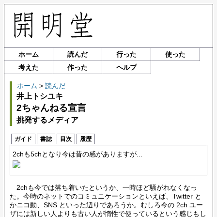
ホーム
読んだ
行った
使った
考えた
作った
ヘルプ
ホーム
>
読んだ
井上トシユキ
2ちゃんねる宣言
挑発するメディア
ガイド
書誌
目次
履歴
2chも5chとなり今は昔の感がありますが...
2chも今では落ち着いたというか、一時ほど騒がれなくなっ
た。今時のネットでのコミュニケーションといえば、Twitter と
かニコ動、SNS といった辺りであろうか。むしろ今の 2ch ユー
ザには新しい人よりも古い人が惰性で使っているという感じもし