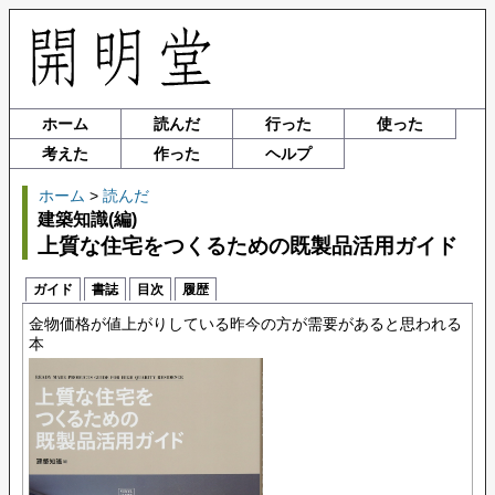
ホーム
読んだ
行った
使った
考えた
作った
ヘルプ
ホーム
>
読んだ
建築知識(編)
上質な住宅をつくるための既製品活用ガイド
ガイド
書誌
目次
履歴
金物価格が値上がりしている昨今の方が需要があると思われる
本